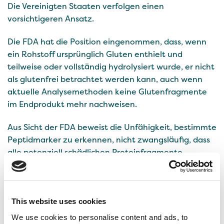
Die Vereinigten Staaten verfolgen einen
vorsichtigeren Ansatz.
Die FDA hat die Position eingenommen, dass, wenn
ein Rohstoff ursprünglich Gluten enthielt und
teilweise oder vollständig hydrolysiert wurde, er nicht
als glutenfrei betrachtet werden kann, auch wenn
aktuelle Analysemethoden keine Glutenfragmente
im Endprodukt mehr nachweisen.
Aus Sicht der FDA beweist die Unfähigkeit, bestimmte
Peptidmarker zu erkennen, nicht zwangsläufig, dass
alle potenziell schädlichen Proteinfragmente
abwesend sind.
In Finnland sowie in anderen Teilen Europas und den
USA laufen mehrere Forschungsprojekte zur
This website uses cookies
Entwicklung neuer analytischer Methoden zur
We use cookies to personalise content and ads, to