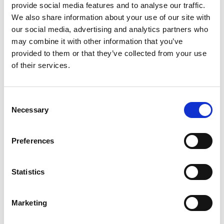
zuverlässigen Detektion von hydrolysierten
provide social media features and to analyse our traffic.
Glutenfragmenten in den Produkten.
We also share information about your use of our site with
our social media, advertising and analytics partners who
Qualitätssicherung ist unerlässlich
may combine it with other information that you’ve
Das größte praktische Risiko bei der glutenfreien
provided to them or that they’ve collected from your use
Herstellung ist die Kreuzkontamination. Da
of their services.
glutenfreie und konventionelle Produkte in derselben
Produktionsumgebung hergestellt werden können,
Consent
muss jeder Schritt sorgfältig kontrolliert werden.
Necessary
Selection
– Qualitätssicherung ist in der glutenfreien
Produktion von entscheidender Bedeutung. Bei
Preferences
Senson kontrollieren wir sorgfältig
Reinigungsverfahren, Produktionsplanung und
Statistics
Trennungspraktiken, um jedes Risiko einer
Kreuzkontamination zu minimieren. Wir überwachen
auch die Prozessparameter während der gesamten
Marketing
Produktion genau, sagt Ruusunen.