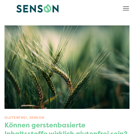
Zum
Inhalt
springen
GLUTENFREI
,
SENSON
Können gerstenbasierte
Inhaltsstoffe wirklich glutenfrei sein?