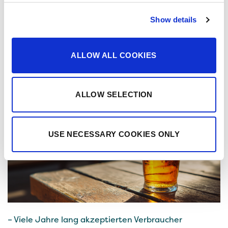
Bei Senson wird jede Produktionscharge vor der
Show details
Freigabe auch von einem akkreditierten Drittlabor
analysiert.
ALLOW ALL COOKIES
Bessere glutenfreie Produkte ohne
Kompromisse
ALLOW SELECTION
USE NECESSARY COOKIES ONLY
– Viele Jahre lang akzeptierten Verbraucher