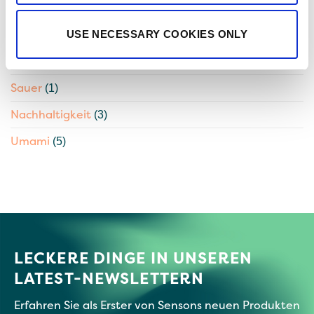
Natürliche Beta-Amylase
(1)
Partner
USE NECESSARY COOKIES ONLY
(3)
Senson
(21)
Sauer
(1)
Nachhaltigkeit
(3)
Umami
(5)
LECKERE DINGE IN UNSEREN
LATEST-NEWSLETTERN
Erfahren Sie als Erster von Sensons neuen Produkten